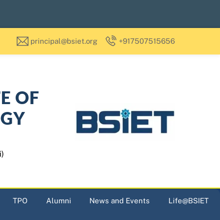
principal@bsiet.org
+917507515656
TE OF
OGY
i)
TPO
Alumni
News and Events
Life@BSIET