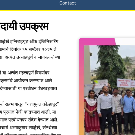
Contact
णादायी उपक्रम
 साळुंखे इन्स्टिट्यूट ऑफ इंजिनिअरिंग
द्यमाने दिनांक १५ सप्टेंबर २०२५ ते
 अत्यंत उत्साहपूर्ण व जागरूकतेच्या
या अत्यंत महत्त्वपूर्ण विषयांवर
ार्यक्रमांचे आयोजन करण्यात आले.
ेण्यासाठी या प्रबोधन पंधरवड्यात
फूर्त सहभागातून “नशामुक्त कोल्हापूर”
व्य प्रभात फेरी काढण्यात आली. या
ाज प्रबोधनपर संदेश देण्यात आले.
ाचार्य अभयकुमार साळुंखे, संस्थेच्या