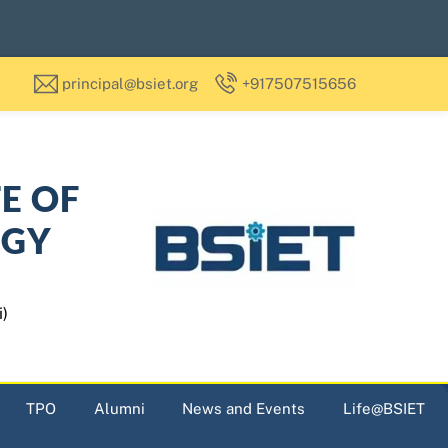
principal@bsiet.org
+917507515656
TE OF
OGY
i)
TPO
Alumni
News and Events
Life@BSIET