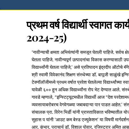
प्रथम वर्ष विद्यार्थी स्
2024-25)
‘नावीन्याची क्षमता अभियंत्यांनी समजून घेतली पाहिजे. सर्वच क
घेतला पाहिजे. नावीन्यपूर्ण उत्पादनांचा विकास करण्यासाठी उ
विद्यार्थ्यांनी घेतला पाहिजे,’ असे प्रतिपादन इंद्रदीप ऑटोचे मॅनेज
श्री स्वामी विवेकानंद शिक्षण संस्थेच्या डॉ. बापूजी साळुंखे इन
टेक्नॉलॉजीमध्ये प्रथम वर्षात प्रवेश घेतलेल्या विद्यार्थ्यांच्या स
यावेळी ६०० हून अधिक विद्यार्थ्यांना रोप भेट देण्यात आले. संस
गावडे म्हणाले, “इन्स्टिट्यूटमधील विद्यार्थी आज “देश परदेशामध
व्यवसायाबरोबरच वेगवेगळ्या जबाबदाऱ्या पार पाडत आहेत.’ संस्
संचालक प्रा. विरेन भिर्डी यांनी प्रास्ताविकात भविष्यातील योज
सुहास प यांनी ‘आउट कम बेस्ड एज्युकेशन’ या विषयी मार्गदर्शन 
आर. कुंभार, प्राचार्य डॉ. विशाल पोवार, रजिस्ट्रार अमित आव्हा