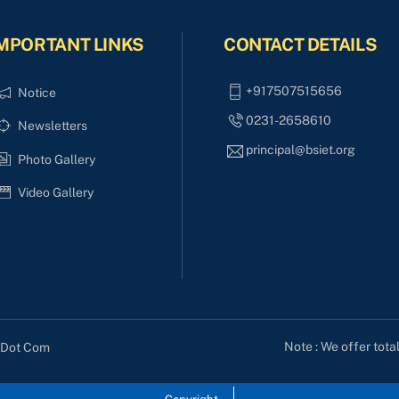
MPORTANT LINKS
CONTACT DETAILS
+917507515656
Notice
0231-2658610
Newsletters
principal@bsiet.org
Photo Gallery
Video Gallery
Note : We offer tota
s Dot Com