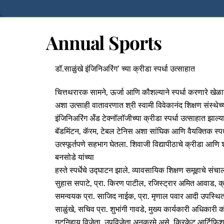
Annual Sports
डॉ.साळुंखे इंजिनिअरिंग’ च्या क्रीडा स्पर्धा उत्साहात
चित्तथरारक सामने, ऊर्जा आणि कौशल्याने स्पर्धा करणारे खेळाडू
अशा उत्साही वातावरणात श्री स्वामी विवेकानंद शिक्षण संस्थेच्
इंजिनिअरिंग अँड टेक्नॉलॉजीच्या क्रीडा स्पर्धा उत्साहात झाल्य
बॅडमिंटन, कॅरम, टेबल टेनिस अशा सांघिक आणि वैयक्तिक स्पर्धांमध्
उत्स्फूर्तपणे सहभाग घेतला. शिवाजी विद्यापीठाचे क्रीडा आणि
बनसोडे यांच्या
हस्ते स्पर्धेचे उद्घाटन झाले. व्यावसायिक शिक्षण समूहाचे संचालक
सुहास सपाटे, प्रा. किरण पाटील, रजिस्ट्रार अमित आवाड, क्
समन्वयक प्रा. साजिद नाईक, प्रा. मृणाल पवार आदी उपस्थित हो
साळुंखे, सचिव प्रा. शुभांगी गावडे, मुख्य कार्यकारी अधिकारी कौ
गटनिहाय विजेता, उपविजेता अनुक्रमे असे, क्रिकेट आर्टिफिशल