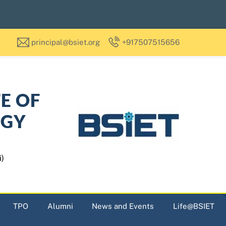
principal@bsiet.org
+917507515656
TE OF
OGY
i)
TPO
Alumni
News and Events
Life@BSIET