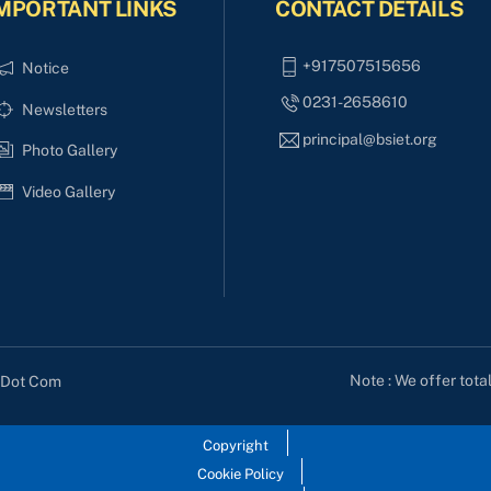
MPORTANT LINKS
CONTACT DETAILS
+917507515656
Notice
0231-2658610
Newsletters
principal@bsiet.org
Photo Gallery
Video Gallery
Note : We offer tota
s Dot Com
Copyright
Cookie Policy