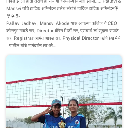
निवड झाली होती तसेच हा संघ या स्पर्धेमध्ये विजेता झाला….. Pallavi &
Mansvi यांचे हार्दिक अभिनंदन तसेच संघांचे हार्दिक हार्दिक अभिनंदन💐
💐🥳🥳
Pallavi Jadhav , Mansvi Akode यास आपल्या कॉलेज चे CEO
कौस्तुभ गावडे सर, Director वीरेन भिर्डी सर, प्राचार्य डॉ.सुहास सपाटे
सर, Registrar अमित आवड सर, Physical Director ऋषिकेश मेथे
– पाटील यांचे मार्गदर्शन लाभले…