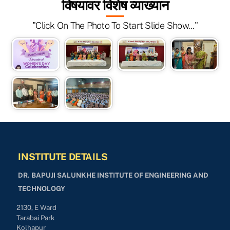
विषयावर विशेष व्याख्यान
"Click On The Photo To Start Slide Show..."
INSTITUTE DETAILS
DR. BAPUJI SALUNKHE INSTITUTE OF ENGINEERING AND
TECHNOLOGY
2130, E Ward
Tarabai Park
Kolhapur